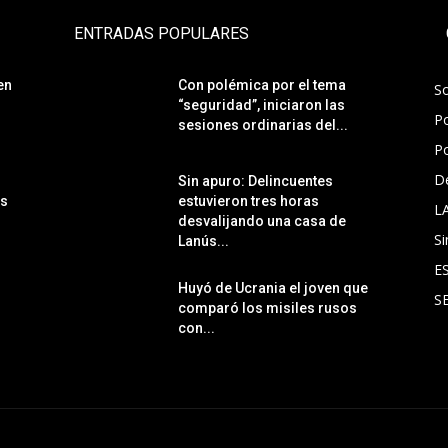
ENTRADAS POPULARES
en
Con polémica por el tema
S
“seguridad”, iniciaron las
Po
sesiones ordinarias del...
Po
D
Sin apuro: Delincuentes
ás
estuvieron tres horas
L
desvalijando una casa de
Si
Lanús...
E
Huyó de Ucrania el joven que
S
comparó los misiles rusos
con...