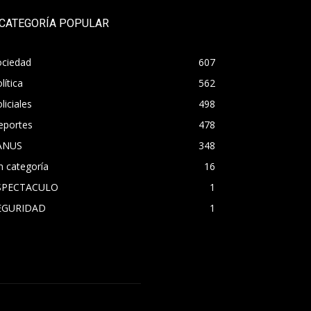
CATEGORÍA POPULAR
ociedad
607
lítica
562
liciales
498
eportes
478
ANUS
348
n categoría
16
SPECTACULO
1
EGURIDAD
1