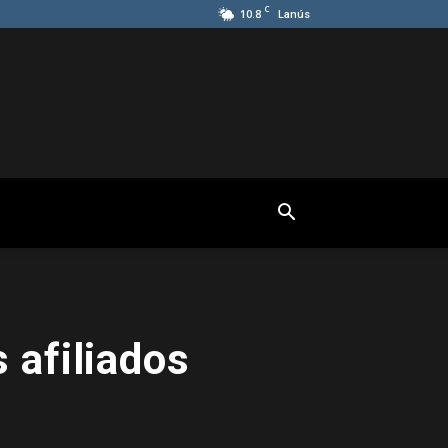
C
10.8
Lanús
 afiliados