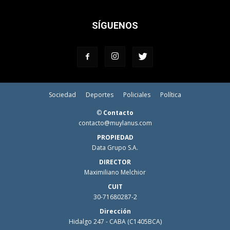
SÍGUENOS
Sociedad
Deportes
Policiales
Política
©
Contacto
contacto@muylanus.com
PROPIEDAD
Data Grupo S.A.
DIRECTOR
Maximiliano Melchior
CUIT
30-71680287-2
Dirección
Hidalgo 247 - CABA (C1405BCA)