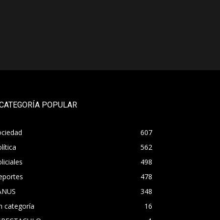
CATEGORÍA POPULAR
ociedad
607
lítica
562
liciales
498
eportes
478
ANUS
348
n categoría
16