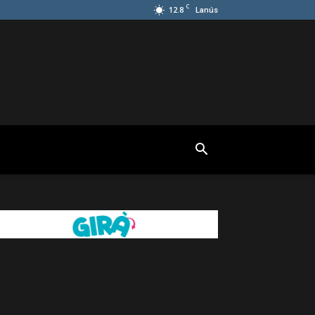
C
12.8
Lanús