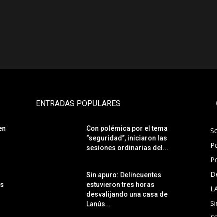
ENTRADAS POPULARES
en
Con polémica por el tema
S
“seguridad”, iniciaron las
Po
sesiones ordinarias del...
Po
D
Sin apuro: Delincuentes
ás
estuvieron tres horas
L
desvalijando una casa de
Si
Lanús...