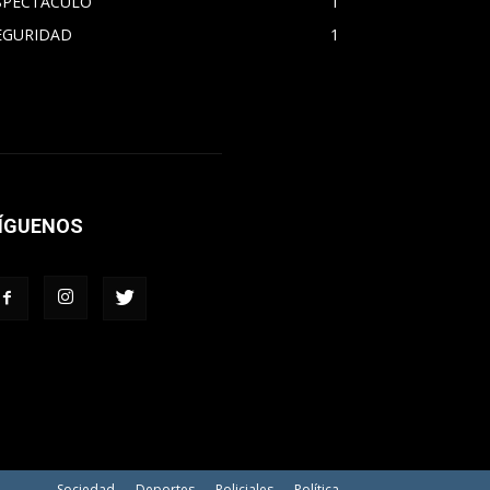
SPECTACULO
1
EGURIDAD
1
ÍGUENOS
Sociedad
Deportes
Policiales
Política