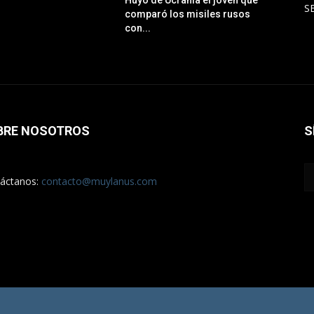
Huyó de Ucrania el joven que
S
comparó los misiles rusos
con...
BRE NOSOTROS
S
áctanos:
contacto@muylanus.com