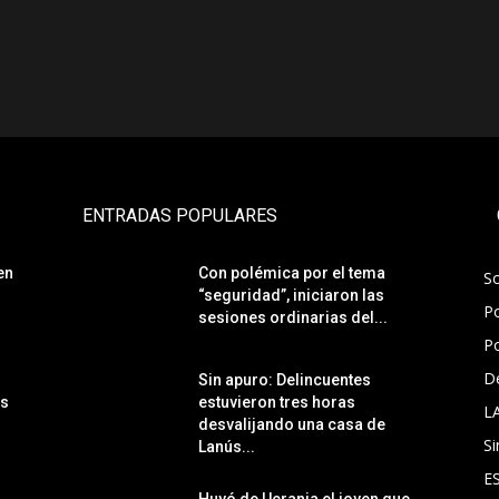
ENTRADAS POPULARES
en
Con polémica por el tema
S
“seguridad”, iniciaron las
Po
sesiones ordinarias del...
Po
D
Sin apuro: Delincuentes
ás
estuvieron tres horas
L
desvalijando una casa de
Si
Lanús...
E