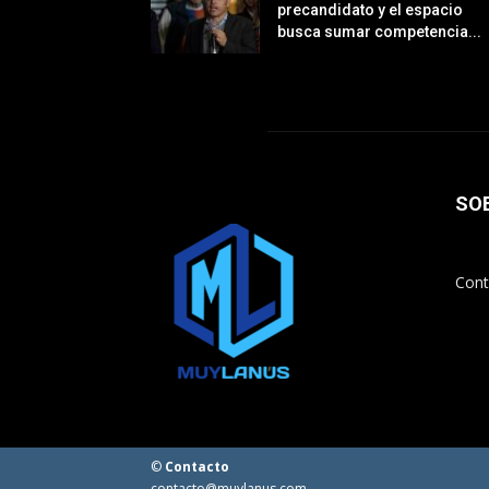
precandidato y el espacio
busca sumar competencia...
SO
Cont
©
Contacto
contacto@muylanus.com