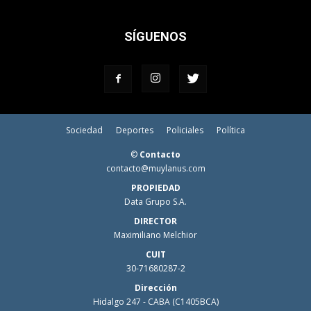
SÍGUENOS
Sociedad
Deportes
Policiales
Política
©
Contacto
contacto@muylanus.com
PROPIEDAD
Data Grupo S.A.
DIRECTOR
Maximiliano Melchior
CUIT
30-71680287-2
Dirección
Hidalgo 247 - CABA (C1405BCA)