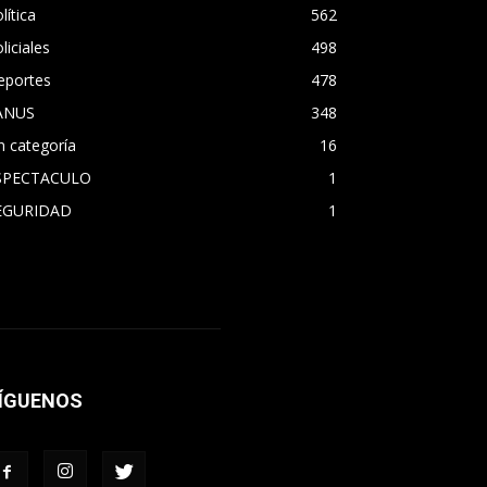
lítica
562
liciales
498
eportes
478
ANUS
348
n categoría
16
SPECTACULO
1
EGURIDAD
1
ÍGUENOS