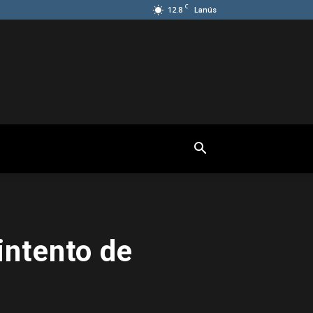
C
12.8
Lanús
intento de