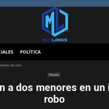
CIALES
POLÍTICA
Muy
intento de robo
Policiales
n a dos menores en un 
Lanús
robo