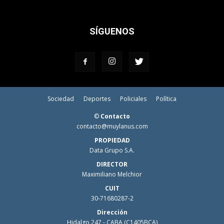
SÍGUENOS
Sociedad
Deportes
Policiales
Política
©
Contacto
contacto@muylanus.com
PROPIEDAD
Data Grupo S.A.
DIRECTOR
Maximiliano Melchior
CUIT
30-71680287-2
Dirección
Hidalgo 247 - CABA (C1405BCA)