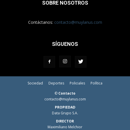
SOBRE NOSOTROS
Contáctanos:
contacto@muylanus.com
SÍGUENOS
Sociedad
Deportes
Policiales
Política
©
Contacto
contacto@muylanus.com
PROPIEDAD
Data Grupo S.A.
DIRECTOR
Maximiliano Melchior