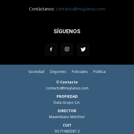
Contáctanos:
contacto@muylanus.com
SÍGUENOS
Sociedad
Deportes
Policiales
Política
©
Contacto
contacto@muylanus.com
PROPIEDAD
Data Grupo S.A.
DIRECTOR
Maximiliano Melchior
CUIT
30-71680287-2