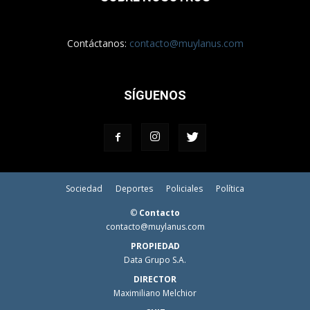
Contáctanos:
contacto@muylanus.com
SÍGUENOS
Sociedad
Deportes
Policiales
Política
©
Contacto
contacto@muylanus.com
PROPIEDAD
Data Grupo S.A.
DIRECTOR
Maximiliano Melchior