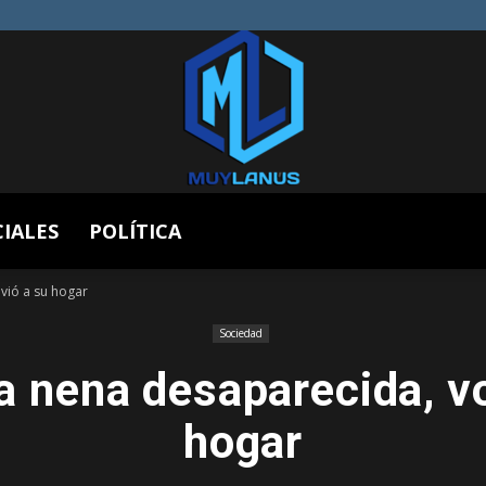
CIALES
POLÍTICA
Muy
lvió a su hogar
Sociedad
la nena desaparecida, vo
Lanús
hogar