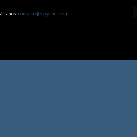
áctanos:
contacto@muylanus.com