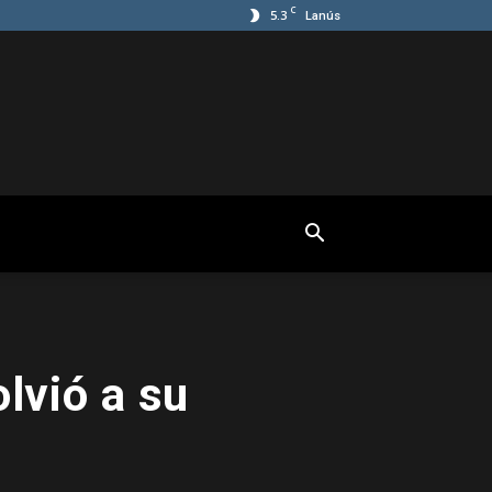
C
5.3
Lanús
lvió a su