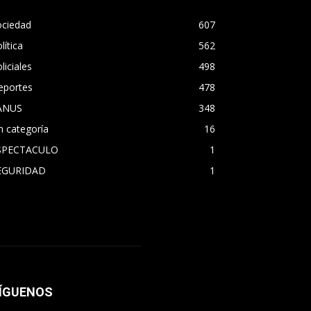
ociedad
607
lítica
562
liciales
498
eportes
478
ANUS
348
n categoría
16
SPECTACULO
1
EGURIDAD
1
ÍGUENOS