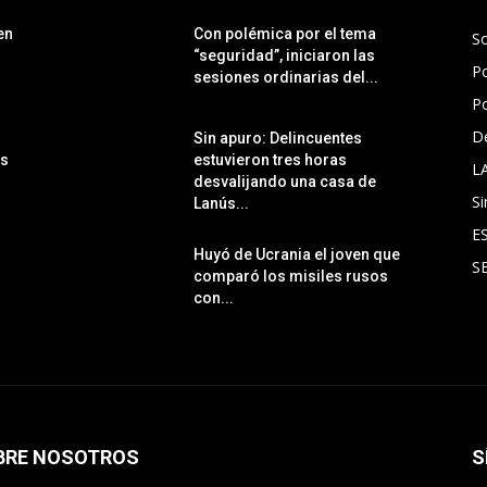
en
Con polémica por el tema
S
“seguridad”, iniciaron las
Po
sesiones ordinarias del...
Po
D
Sin apuro: Delincuentes
ás
estuvieron tres horas
L
desvalijando una casa de
Si
Lanús...
E
Huyó de Ucrania el joven que
S
comparó los misiles rusos
con...
BRE NOSOTROS
S