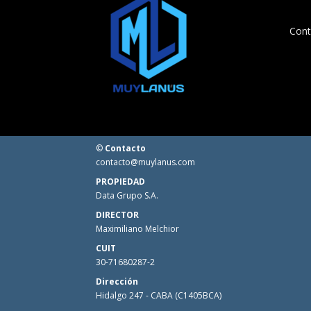
Cont
©
Contacto
contacto@muylanus.com
PROPIEDAD
Data Grupo S.A.
DIRECTOR
Maximiliano Melchior
CUIT
30-71680287-2
Dirección
Hidalgo 247 - CABA (C1405BCA)