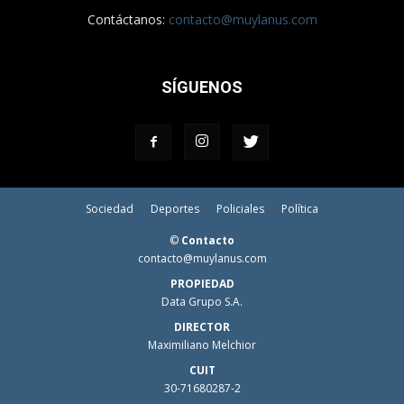
Contáctanos:
contacto@muylanus.com
SÍGUENOS
Sociedad
Deportes
Policiales
Política
©
Contacto
contacto@muylanus.com
PROPIEDAD
Data Grupo S.A.
DIRECTOR
Maximiliano Melchior
CUIT
30-71680287-2