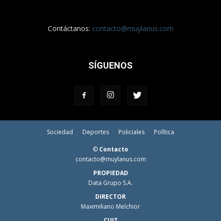
Contáctanos:
contacto@muylanus.com
SÍGUENOS
Sociedad
Deportes
Policiales
Política
©
Contacto
contacto@muylanus.com
PROPIEDAD
Data Grupo S.A.
DIRECTOR
Maximiliano Melchior
CUIT