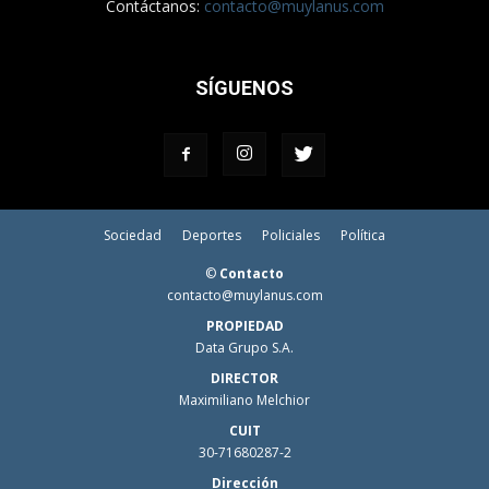
Contáctanos:
contacto@muylanus.com
SÍGUENOS
Sociedad
Deportes
Policiales
Política
©
Contacto
contacto@muylanus.com
PROPIEDAD
Data Grupo S.A.
DIRECTOR
Maximiliano Melchior
CUIT
30-71680287-2
Dirección