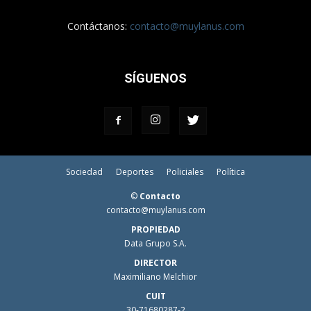
Contáctanos:
contacto@muylanus.com
SÍGUENOS
Sociedad
Deportes
Policiales
Política
©
Contacto
contacto@muylanus.com
PROPIEDAD
Data Grupo S.A.
DIRECTOR
Maximiliano Melchior
CUIT
30-71680287-2