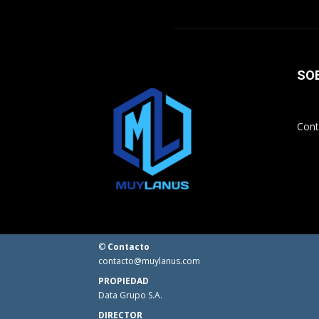
SO
Cont
©
Contacto
contacto@muylanus.com
PROPIEDAD
Data Grupo S.A.
DIRECTOR