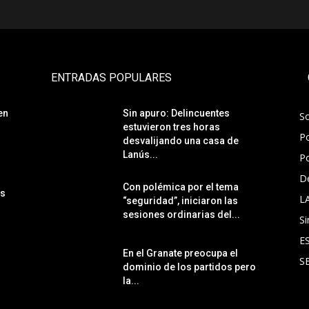
ENTRADAS POPULARES
en
Sin apuro: Delincuentes
S
estuvieron tres horas
Po
desvalijando una casa de
Lanús...
Po
D
Con polémica por el tema
ás
L
“seguridad”, iniciaron las
sesiones ordinarias del...
Si
E
En el Granate preocupa el
S
dominio de los partidos pero
la...