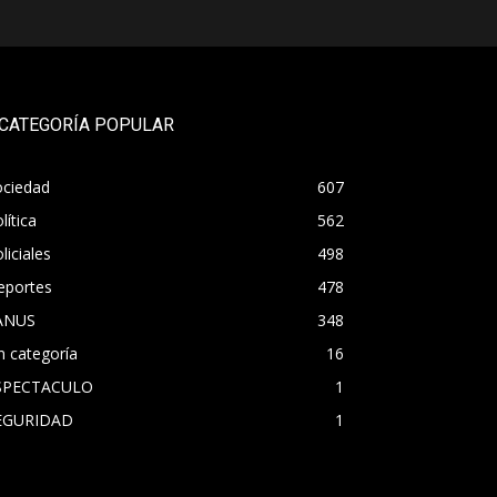
CATEGORÍA POPULAR
ociedad
607
lítica
562
liciales
498
eportes
478
ANUS
348
n categoría
16
SPECTACULO
1
EGURIDAD
1