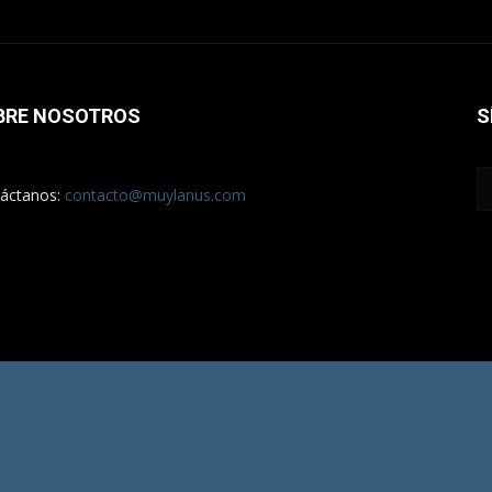
BRE NOSOTROS
S
áctanos:
contacto@muylanus.com