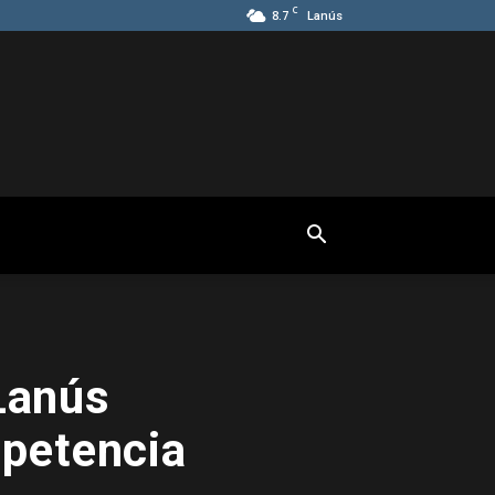
C
8.7
Lanús
Lanús
mpetencia