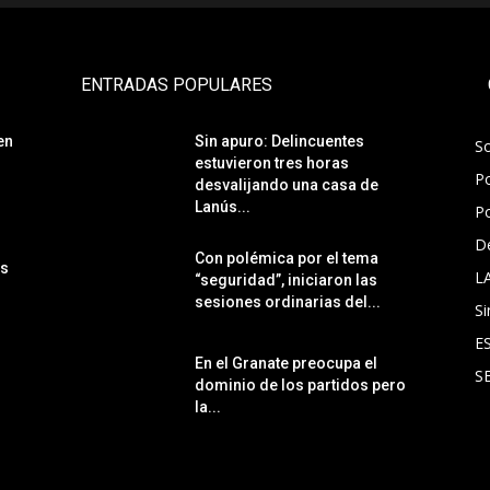
ENTRADAS POPULARES
en
Sin apuro: Delincuentes
S
estuvieron tres horas
Po
desvalijando una casa de
Lanús...
Po
D
Con polémica por el tema
ás
L
“seguridad”, iniciaron las
sesiones ordinarias del...
Si
E
En el Granate preocupa el
S
dominio de los partidos pero
la...