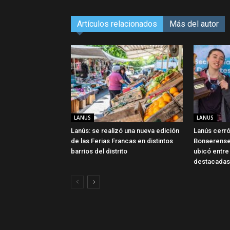
Artículos relacionados
Más del autor
LANUS
LANUS
Lanús: se realizó una nueva edición
Lanús cerró
de las Ferias Francas en distintos
Bonaerense
barrios del distrito
ubicó entre
destacadas