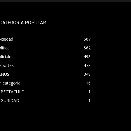
CATEGORÍA POPULAR
ociedad
607
lítica
562
liciales
498
eportes
478
ANUS
348
n categoría
16
SPECTACULO
1
EGURIDAD
1