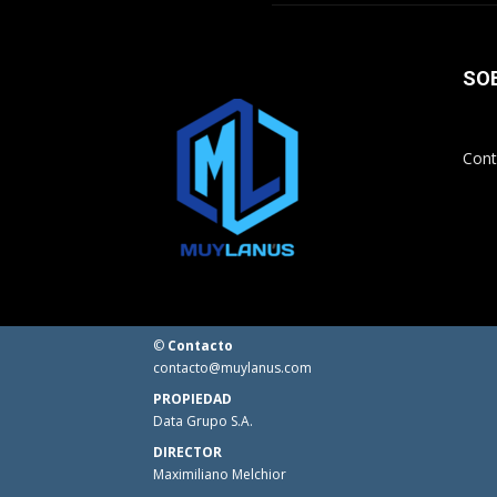
SO
Cont
©
Contacto
contacto@muylanus.com
PROPIEDAD
Data Grupo S.A.
DIRECTOR
Maximiliano Melchior