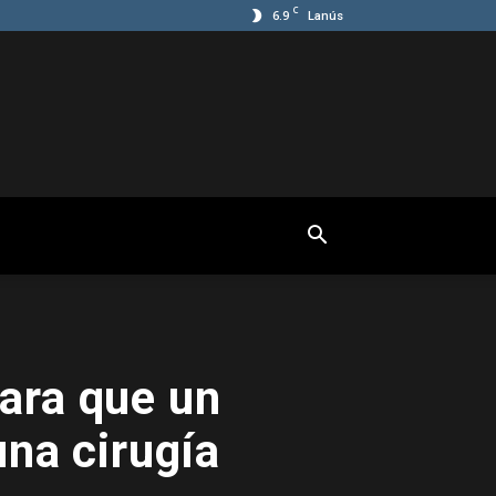
C
6.9
Lanús
ara que un
na cirugía