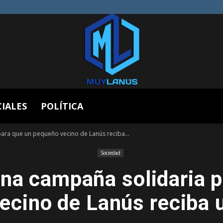
CIALES
POLÍTICA
Muy
para que un pequeño vecino de Lanús reciba...
Sociedad
una campaña solidaria p
Lanús
ecino de Lanús reciba u