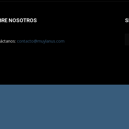
BRE NOSOTROS
S
áctanos:
contacto@muylanus.com