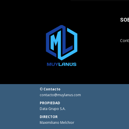
SO
Cont
©
Contacto
contacto@muylanus.com
PROPIEDAD
Data Grupo S.A.
DIRECTOR
Maximiliano Melchior