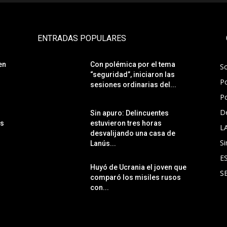
ENTRADAS POPULARES
en
Con polémica por el tema
S
“seguridad”, iniciaron las
Po
sesiones ordinarias del...
Po
D
Sin apuro: Delincuentes
ás
estuvieron tres horas
L
desvalijando una casa de
Si
Lanús...
E
Huyó de Ucrania el joven que
S
comparó los misiles rusos
con...