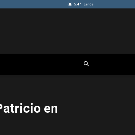
C
5.4
Lanús
atricio en