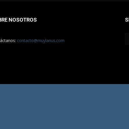
BRE NOSOTROS
S
áctanos:
contacto@muylanus.com