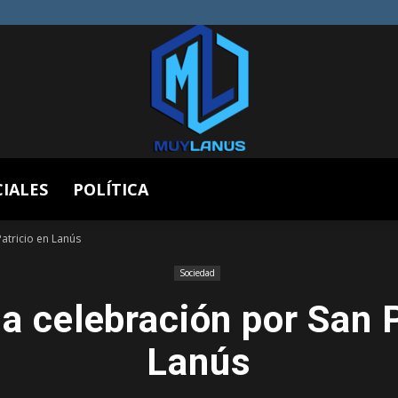
CIALES
POLÍTICA
Muy
atricio en Lanús
Sociedad
la celebración por San P
Lanús
Lanús