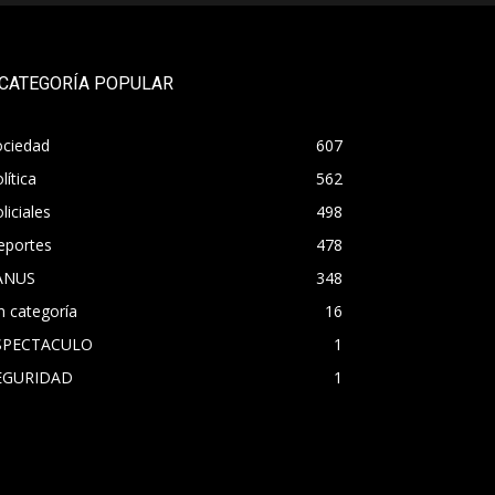
CATEGORÍA POPULAR
ociedad
607
lítica
562
liciales
498
eportes
478
ANUS
348
n categoría
16
SPECTACULO
1
EGURIDAD
1