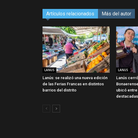
Artículos relacionados
Más del autor
LANUS
LANUS
Lanús: se realizó una nueva edición
Lanús cerró
de las Ferias Francas en distintos
Bonaerense
barrios del distrito
ubicó entre
destacadas