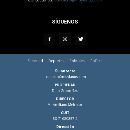
SÍGUENOS
Sociedad
Deportes
Policiales
Política
©
Contacto
contacto@muylanus.com
PROPIEDAD
Data Grupo S.A.
DIRECTOR
Maximiliano Melchior
CUIT
30-71680287-2
Dirección