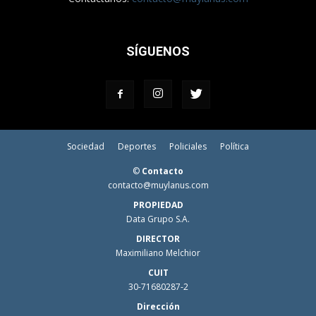
SÍGUENOS
Sociedad
Deportes
Policiales
Política
©
Contacto
contacto@muylanus.com
PROPIEDAD
Data Grupo S.A.
DIRECTOR
Maximiliano Melchior
CUIT
30-71680287-2
Dirección