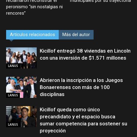
reclamaron reconstruir el
municipales por su trayectoria
peronismo “sin nostalgias ni
rencores”
Artículos relacionados
Más del autor
Kicillof entregó 38 viviendas en Lincoln
con una inversión de $1.571 millones
LANUS
Abrieron la inscripción a los Juegos
Bonaerenses con más de 100
disciplinas
LANUS
Kicillof queda como único
precandidato y el espacio busca
sumar competencia para sostener su
LANUS
proyección