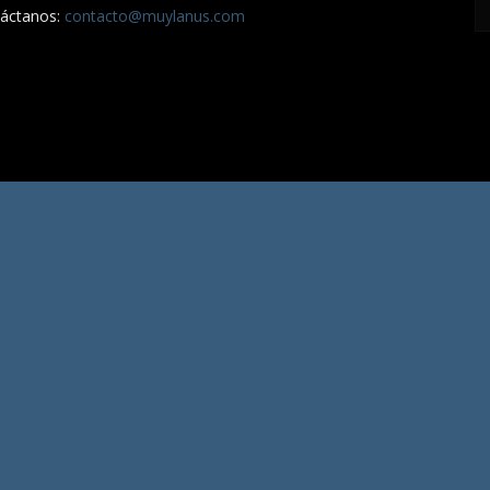
áctanos:
contacto@muylanus.com