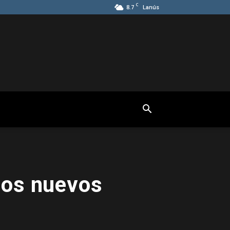
C
8.7
Lanús
dos nuevos