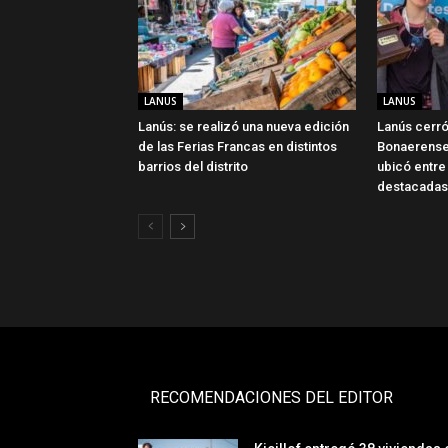
LANUS
LANUS
Lanús: se realizó una nueva edición
Lanús cerró
de las Ferias Francas en distintos
Bonaerense
barrios del distrito
ubicó entre
destacadas
RECOMENDACIONES DEL EDITOR