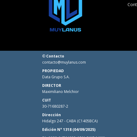
Cont
©
Contacto
contacto@muylanus.com
PROPIEDAD
Data Grupo S.A.
DIRECTOR
Maximiliano Melchior
CUIT
30-71680287-2
Dirección
Hidalgo 247 - CABA (C1405BCA)
Edición N° 1318 (04/09/2025)