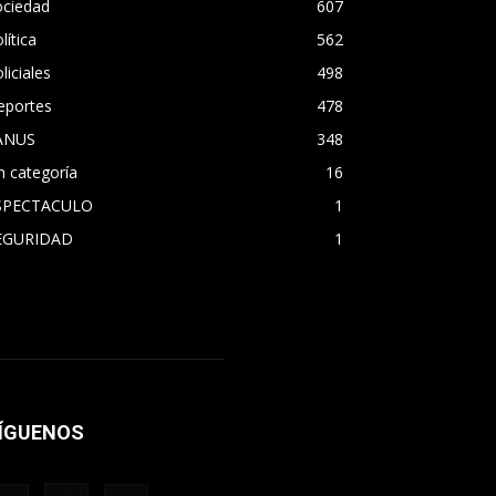
ociedad
607
lítica
562
liciales
498
eportes
478
ANUS
348
n categoría
16
SPECTACULO
1
EGURIDAD
1
ÍGUENOS