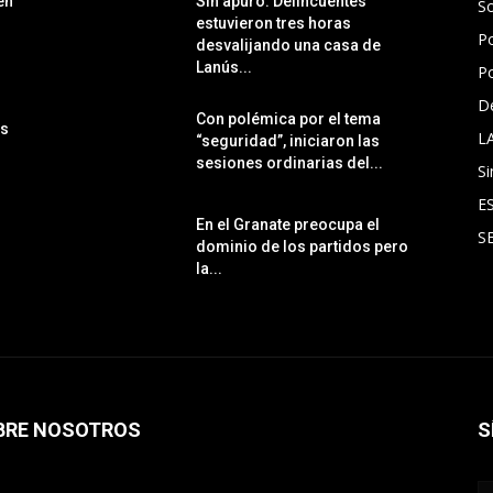
en
Sin apuro: Delincuentes
S
estuvieron tres horas
Po
desvalijando una casa de
Lanús...
Po
D
Con polémica por el tema
ás
L
“seguridad”, iniciaron las
sesiones ordinarias del...
Si
E
En el Granate preocupa el
S
dominio de los partidos pero
la...
BRE NOSOTROS
S