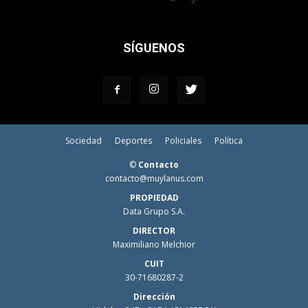
SÍGUENOS
Sociedad
Deportes
Policiales
Política
©
Contacto
contacto@muylanus.com
PROPIEDAD
Data Grupo S.A.
DIRECTOR
Maximiliano Melchior
CUIT
30-71680287-2
Dirección