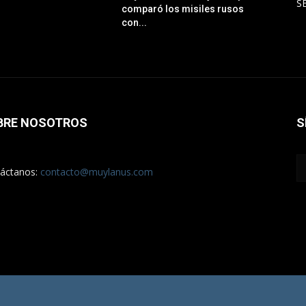
S
comparó los misiles rusos
con...
BRE NOSOTROS
S
áctanos:
contacto@muylanus.com