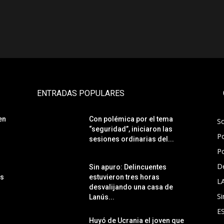
ENTRADAS POPULARES
en
Con polémica por el tema
S
“seguridad”, iniciaron las
Po
sesiones ordinarias del...
Po
D
Sin apuro: Delincuentes
ás
estuvieron tres horas
L
desvalijando una casa de
Si
Lanús...
E
Huyó de Ucrania el joven que