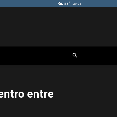
C
8.3
Lanús
entro entre