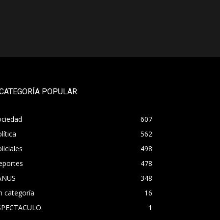
CATEGORÍA POPULAR
ociedad
607
lítica
562
liciales
498
eportes
478
ANUS
348
n categoría
16
SPECTACULO
1