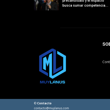
precandidato y el espacio
busca sumar competencia...
SO
Cont
©
Contacto
contacto@muylanus.com