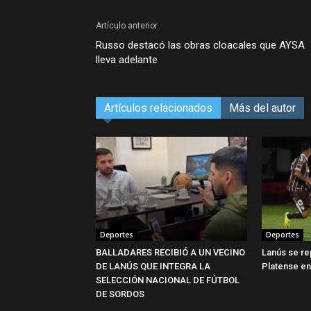
Artículo anterior
Russo destacó las obras cloacales que AYSA
lleva adelante
Artículos relacionados
Más del autor
Deportes
Deportes
BALLADARES RECIBIÓ A UN VECINO
Lanús se re
DE LANÚS QUE INTEGRA LA
Platense e
SELECCIÓN NACIONAL DE FÚTBOL
DE SORDOS