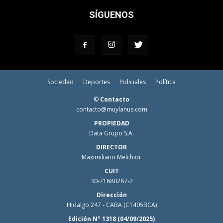
SÍGUENOS
Sociedad
Deportes
Policiales
Política
©
Contacto
contacto@muylanus.com
PROPIEDAD
Data Grupo S.A.
DIRECTOR
Maximiliano Melchior
CUIT
30-71680287-2
Dirección
Hidalgo 247 - CABA (C1405BCA)
Edición N° 1318 (04/09/2025)