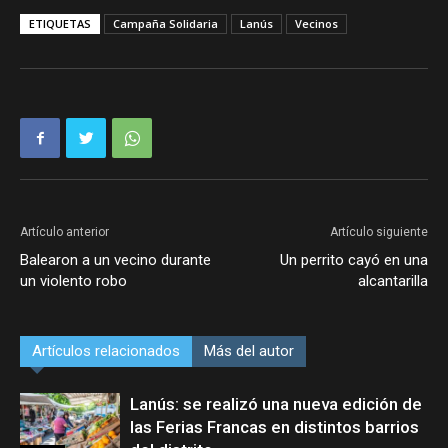
ETIQUETAS
Campaña Solidaria
Lanús
Vecinos
Artículo anterior
Artículo siguiente
Balearon a un vecino durante
Un perrito cayó en una
un violento robo
alcantarilla
Artículos relacionados
Más del autor
Lanús: se realizó una nueva edición de
las Ferias Francas en distintos barrios