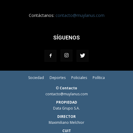
Contáctanos:
contacto@muylanus.com
SÍGUENOS
Sociedad
Deportes
Policiales
Política
©
Contacto
contacto@muylanus.com
PROPIEDAD
Data Grupo S.A.
DIRECTOR
Maximiliano Melchior
CUIT