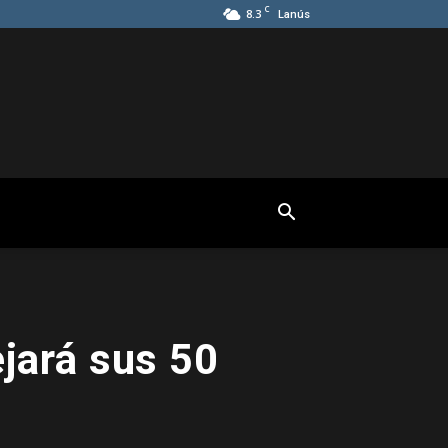
C
8.3
Lanús
ejará sus 50