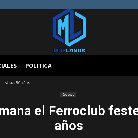
CIALES
POLÍTICA
Muy
tejará sus 50 años
Sociedad
emana el Ferroclub fest
Lanús
años