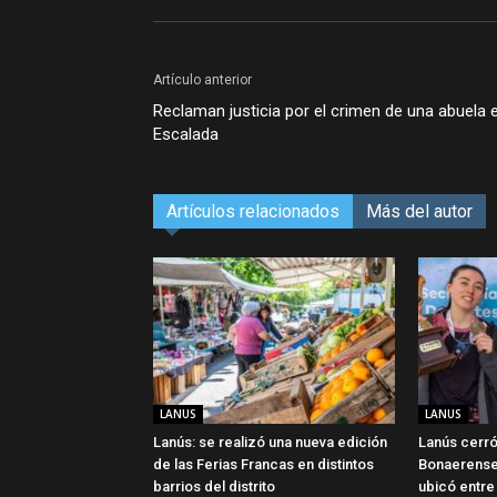
Artículo anterior
Reclaman justicia por el crimen de una abuela 
Escalada
Artículos relacionados
Más del autor
LANUS
LANUS
Lanús: se realizó una nueva edición
Lanús cerró
de las Ferias Francas en distintos
Bonaerense
barrios del distrito
ubicó entre