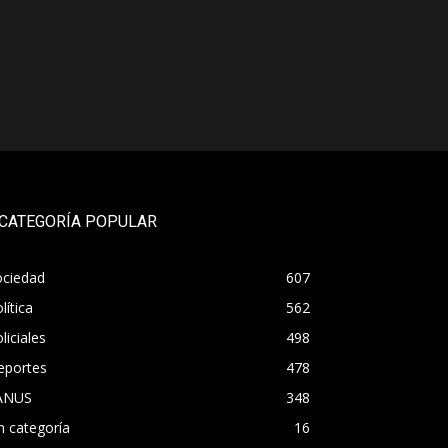
CATEGORÍA POPULAR
ociedad
607
lítica
562
liciales
498
eportes
478
ANUS
348
n categoría
16