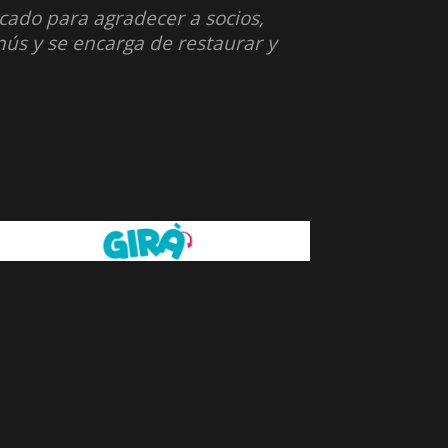
cado para agradecer a socios,
anús y se encarga de restaurar y