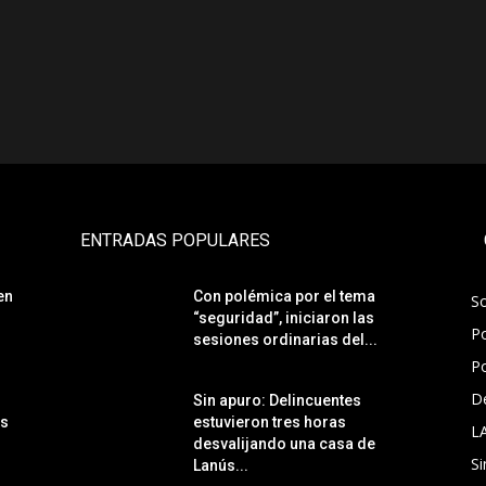
ENTRADAS POPULARES
en
Con polémica por el tema
S
“seguridad”, iniciaron las
Po
sesiones ordinarias del...
Po
D
Sin apuro: Delincuentes
ás
estuvieron tres horas
L
desvalijando una casa de
Si
Lanús...