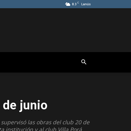
C
8.3
Lanús
 de junio
 supervisó las obras del club 20 de
institución y al club Villa Porá