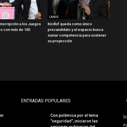
LANUS
 inscripción a los Juegos
Kicillof queda como único
s con más de 100
precandidato y el espacio busca
sumar competencia para sostener
su proyección
ENTRADAS POPULARES
en
Con polémica por el tema
S
“seguridad”, iniciaron las
Po
sesiones ordinarias del...