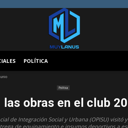
CIALES
POLÍTICA
Muy
junio
Política
las obras en el club 20
Lanús
ial de Integración Social y Urbana (OPISU) visitó y
ntrega de equipamiento e insumos deportivos a esta 