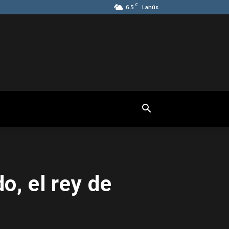
C
6.5
Lanús
, el rey de