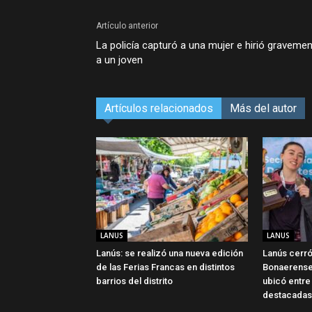
Artículo anterior
La policía capturó a una mujer e hirió graveme
a un joven
Artículos relacionados
Más del autor
LANUS
LANUS
Lanús: se realizó una nueva edición
Lanús cerró
de las Ferias Francas en distintos
Bonaerense
barrios del distrito
ubicó entre
destacadas