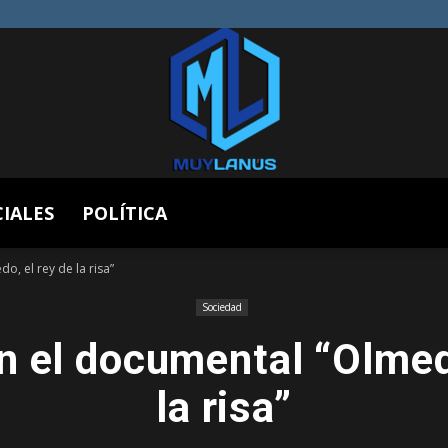
CIALES
POLÍTICA
Muy
, el rey de la risa”
Sociedad
n el documental “Olmedo
Lanús
la risa”