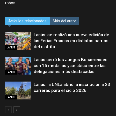
robos
Artículos relacionados
Más del autor
Lanús: se realizó una nueva edición de
las Ferias Francas en distintos barrios
del distrito
LANUS
Lanús cerró los Juegos Bonaerenses
con 15 medallas y se ubicó entre las
delegaciones más destacadas
LANUS
Lanús: la UNLa abrió la inscripción a 23
carreras para el ciclo 2026
LANUS