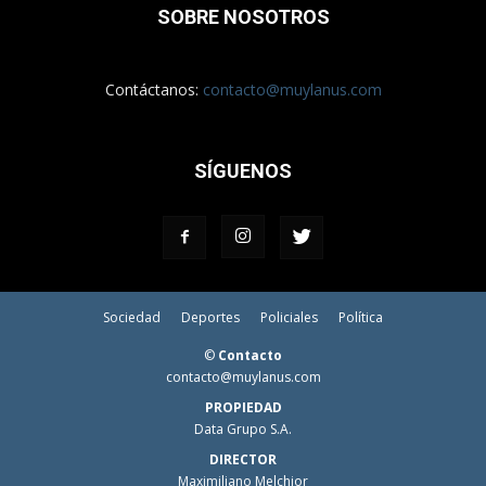
SOBRE NOSOTROS
Contáctanos:
contacto@muylanus.com
SÍGUENOS
Sociedad
Deportes
Policiales
Política
©
Contacto
contacto@muylanus.com
PROPIEDAD
Data Grupo S.A.
DIRECTOR
Maximiliano Melchior