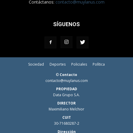
Contáctanos:
contacto@muylanus.com
SÍGUENOS
Sociedad
Deportes
Policiales
Política
©
Contacto
contacto@muylanus.com
PROPIEDAD
Data Grupo S.A.
DIRECTOR
Maximiliano Melchior
CUIT
30-71680287-2
Dirección