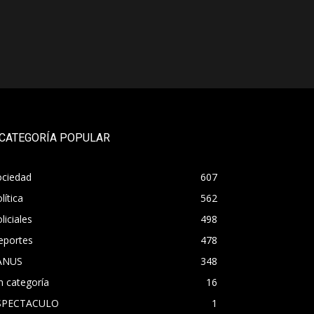
CATEGORÍA POPULAR
ociedad
607
lítica
562
liciales
498
eportes
478
ANUS
348
n categoría
16
SPECTACULO
1