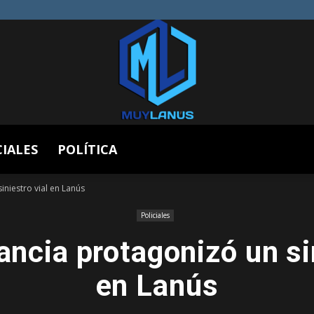
CIALES
POLÍTICA
Muy
niestro vial en Lanús
Policiales
ncia protagonizó un sin
Lanús
en Lanús