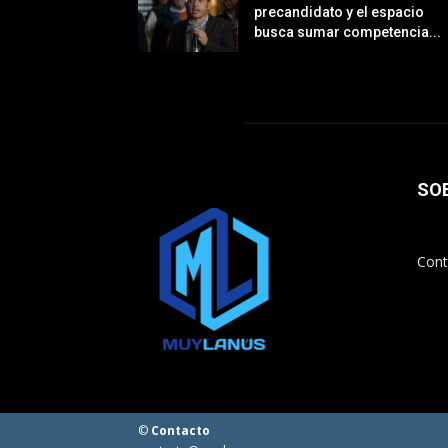
precandidato y el espacio
busca sumar competencia...
SO
Cont
©
Contacto