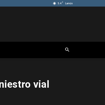
C
5.4
Lanús
iestro vial