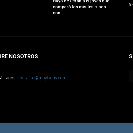
Huyó de Ucrania el joven que
S
comparó los misiles rusos
con...
BRE NOSOTROS
S
áctanos:
contacto@muylanus.com