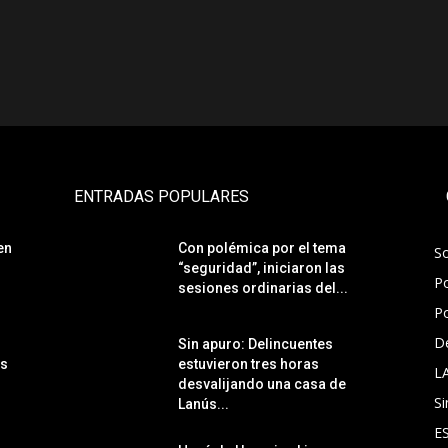
ENTRADAS POPULARES
en
Con polémica por el tema
S
“seguridad”, iniciaron las
Po
sesiones ordinarias del...
Po
D
Sin apuro: Delincuentes
ás
estuvieron tres horas
L
desvalijando una casa de
Si
Lanús...
E