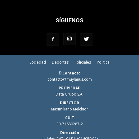
SÍGUENOS
Sociedad
Deportes
Policiales
Política
©
Contacto
contacto@muylanus.com
PROPIEDAD
Data Grupo S.A.
DIRECTOR
Maximiliano Melchior
CUIT
30-71680287-2
Dirección
Hidalgo 247 - CABA (C1405BCA)