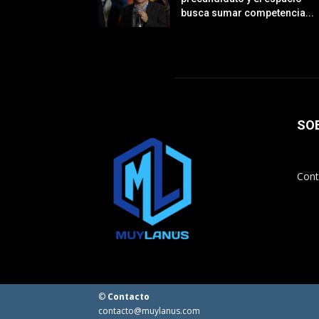
busca sumar competencia...
SO
Cont
©
Contacto
contacto@muylanus.com