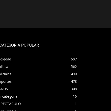
CATEGORÍA POPULAR
ociedad
607
lítica
562
liciales
498
eportes
478
ANUS
348
n categoría
16
SPECTACULO
1