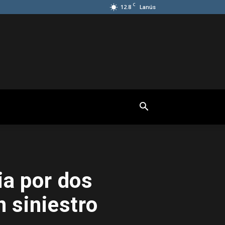
C
12.8
Lanús
ia por dos
n siniestro