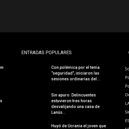
ENTRADAS POPULARES
en
Con polémica por el tema
S
“seguridad”, iniciaron las
Po
sesiones ordinarias del...
Po
D
Sin apuro: Delincuentes
ás
estuvieron tres horas
L
desvalijando una casa de
Si
Lanús...
E
Huyó de Ucrania el joven que