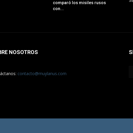
S
comparó los misiles rusos
con...
BRE NOSOTROS
S
áctanos:
contacto@muylanus.com