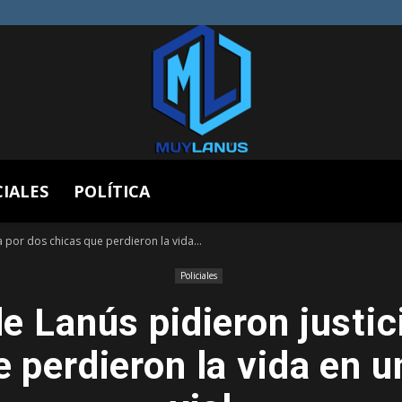
CIALES
POLÍTICA
Muy
a por dos chicas que perdieron la vida...
Policiales
e Lanús pidieron justic
Lanús
 perdieron la vida en u