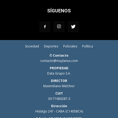
SÍGUENOS
Sociedad
Deportes
Policiales
Política
©
Contacto
contacto@muylanus.com
PROPIEDAD
Data Grupo S.A.
DIRECTOR
Maximiliano Melchior
CUIT
30-71680287-2
Dirección
Hidalgo 247 - CABA (C1405BCA)