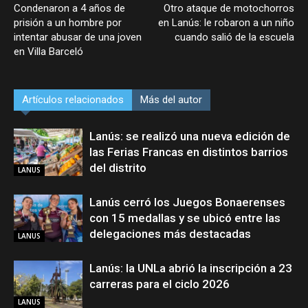
Condenaron a 4 años de
Otro ataque de motochorros
prisión a un hombre por
en Lanús: le robaron a un niño
intentar abusar de una joven
cuando salió de la escuela
en Villa Barceló
Artículos relacionados
Más del autor
Lanús: se realizó una nueva edición de
las Ferias Francas en distintos barrios
del distrito
LANUS
Lanús cerró los Juegos Bonaerenses
con 15 medallas y se ubicó entre las
delegaciones más destacadas
LANUS
Lanús: la UNLa abrió la inscripción a 23
carreras para el ciclo 2026
LANUS